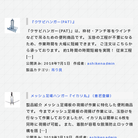
『クサビハンガー(PAT)』
『クサビハンガー(PAT)』は、枠材・アンチ等をウインチ
などで吊るための便利商品です。 玉掛の工程が不要になる
ため、作業時間を大幅に短縮できます。 ご注文はこちらか
ら承っております。 約1時間の時間短縮を実現！ 従来工程
[…]
公開済み: 2018年7月1日
作成者:
ashikenadmin
製品カテゴリ:
吊り具
メッシュ足場ハンガー『イカリ丸』（意匠登録）
製品紹介 メッシュ足場板の荷揚げ作業に特化した便利商品
です。 今までメッシュ足場板の荷揚げ作業には、玉掛けを
行なって作業しておりましたが、イカリ丸は簡単に6枚を
同時に荷揚げ可能。 また、着脱が容易な脱落防止ロック機
構を搭 […]
公開済み: 2019年3月19日
作成者:
ashikenadmin