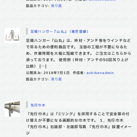
製品カテゴリ:
吊り具
足場ハンガー『山丸』（意匠登録）
足場ハンガー『山丸』は、枠材・アンチ等をウインチなど
で吊るための便利商品です。 玉掛の工程が不要になるた
め、作業時間を大幅に短縮できます。 ご注文はこちらから
承っております。 使用例（枠材・アンチの50回吊り上げ
比較） […]
公開済み: 2018年7月1日
作成者:
ashikenadmin
製品カテゴリ:
吊り具
先行巾木
『先行巾木』は『Cリング』を併用することで安全帯の付
け替えが不要になる画期的な巾木です。 １．先行巾木
『先行巾木』右端部・左端部写真 『先行巾木』設置イメー
ジ