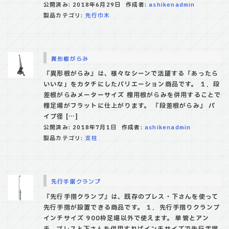
公開済み: 2018年6月29日
作成者:
ashikenadmin
製品カテゴリ:
先行巾木
異形根がらみ
『異形根がらみ』は、様々なシーンで活躍する「あったら
いいな」をカタチにしたバリエーション商品です。 １．段
差根がらみメーターサイズ 棚用根がらみを併用することで
棚足場がフラットに仕上がります。 『段差根がらみ』 パ
イプ径 […]
公開済み: 2018年7月1日
作成者:
ashikenadmin
製品カテゴリ:
支柱
先行手摺クランプ
『先行手摺クランプ』は、既存のブレス・下さんを使って
先行手摺が設置できる商品です。 １．先行手摺りクランプ
インチサイズ 900枠足場以外で使えます。 単管とアン
チ、ブレスと下さんを併用すればインチサイズで先行手摺