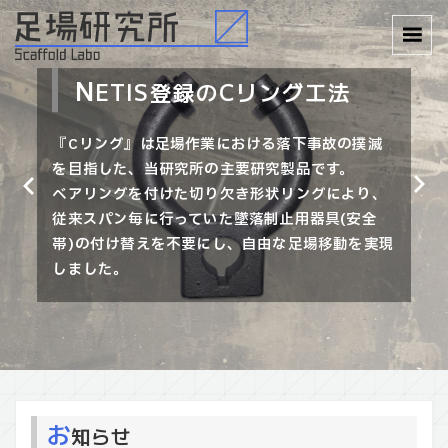
特
N
『ク
仮
ETIS登録のCリング工法
許取得率100% 足場研究所
設工業会指定工場に認定
サビハンガー(PAT）』
『足場研究所』は、職人自らが考案・製作した製
『Cリング』は足場作業における落下事故の撲滅
『クサビハンガー』は、溝に差し込むだけの簡単
『足場研究所（有限会社ステップアップ）』は仮
品を販売することにより「足場作業における落下
を目指した、当研究所の主要研究製品です。
セットで、最大8本の支柱を一度に吊り上げるこ
設工業会の指定工場に認定されております。
事故の撲滅」を目指す研究所です。
ベアリングを付けた切り欠き形状リングにより、
とができます。
この認定制度は「経年仮設機材管理基準適用工場
現場ならではの目線によるアイデアを低コストで
従来スパン毎に行っていた墜落制止用器具(安全
玉掛の工程が不要。誰にでも簡単に、枠材・アン
規程」に基づく社内管理規程により、機材の整
製品化、より安全な製品を普及することを使命
帯)の付け替えを不要にし、自由な足場移動を実現
チの50回吊り上げで、約1時間の時間短縮を実現
備・修理等を適正に管理する機材センターを認定
に、日々研究に取り組んでいます。
しました。
します。
するものです。
お
知らせ