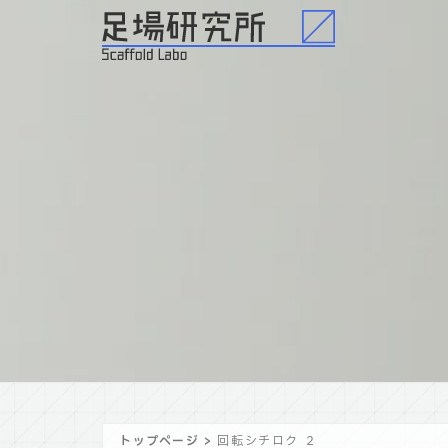
トップページ
>
回転シチロク ２